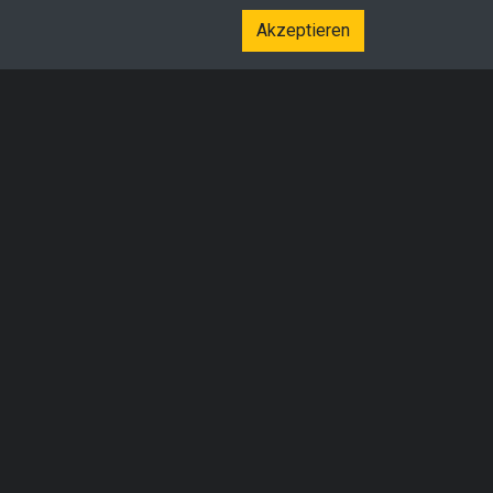
Akzeptieren
ieben durch
. Erstellt von