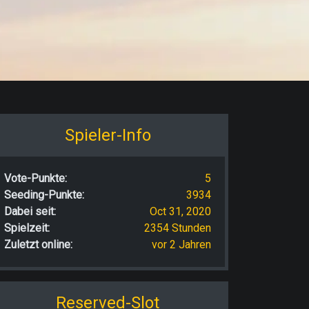
Spieler-Info
Vote-Punkte:
5
Seeding-Punkte:
3934
Dabei seit:
Oct 31, 2020
Spielzeit:
2354 Stunden
Zuletzt online:
vor 2 Jahren
Reserved-Slot