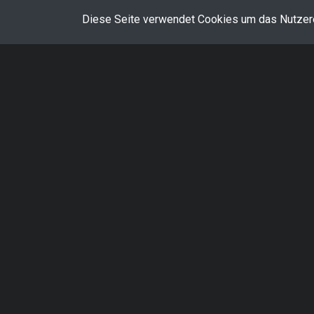
Diese Seite verwendet Cookies um das Nutzere
FAQ
Impressum
Die Markenzeichen
Squad
und
Offworld Industries
si
gehören den jeweiligen Rechte-Inhabern. Die Benutzu
genannten Markenzeichen erfolgt mit Erlaubnis der 
© 2026 Deutsche Squad Gemeinschaft. Alle Rec